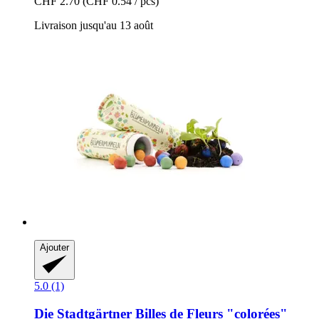
CHF 2.70
(CHF 0.54 / pcs)
Livraison jusqu'au 13 août
Ajouter
5.0 (1)
Die Stadtgärtner
Billes de Fleurs "colorées"