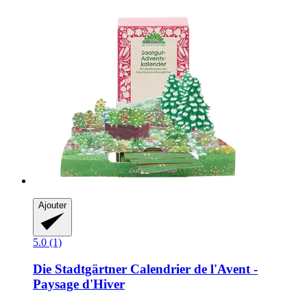
Ajouter
5.0 (1)
Die Stadtgärtner
Calendrier de l'Avent -​
Paysage d'Hiver