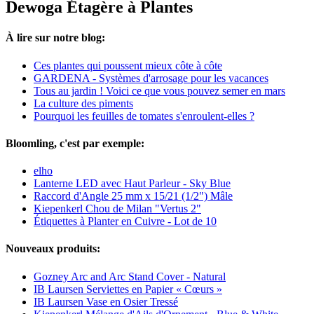
Dewoga Étagère à Plantes
À lire sur notre blog:
Ces plantes qui poussent mieux côte à côte
GARDENA - Systèmes d'arrosage pour les vacances
Tous au jardin ! Voici ce que vous pouvez semer en mars
La culture des piments
Pourquoi les feuilles de tomates s'enroulent-elles ?
Bloomling, c'est par exemple:
elho
Lanterne LED avec Haut Parleur - Sky Blue
Raccord d'Angle 25 mm x 15/21 (1/2") Mâle
Kiepenkerl Chou de Milan "Vertus 2"
Étiquettes à Planter en Cuivre - Lot de 10
Nouveaux produits:
Gozney Arc and Arc Stand Cover - Natural
IB Laursen Serviettes en Papier « Cœurs »
IB Laursen Vase en Osier Tressé