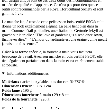
leur design unique font de ces deux outils des incontournables en
matière de qualité et d'apparence. Ce n'est pas pour rien que ces
outils sont recommandés par la Royal Horticultural Society et sont
garantis à vie.
Le manche laqué rose de cette pelle est en bois certifié FSC® et lui
donne un look extrêmement élégant. La pelle tient bien dans la
main. Comme détail particulier, une citation de Gertrude Jekyll est
gravée sur la truelle : "The love of gardening is a seed once sown,
that never dies." - "L'amour du jardinage est une graine qui ne meurt
jamais une fois semée."
Grâce à sa forme spéciale, la fourche à main vous facilitera
beaucoup de travail. Avec son manche en bois certifié FSC®, elle
tient également parfaitement dans la main et est extrêmement stable
et robuste.
Informations additionnelles
Matériaux :
acier inoxydable, bois dur certifié FSC®
Dimensions truelle :
30 x 7 cm
Poids lame :
196 g
Dimensions fourchette à main :
29 x 8 cm
Poids de la fourchette :
228 g