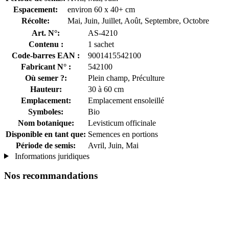
Espacement:
environ 60 x 40+ cm
Récolte:
Mai, Juin, Juillet, Août, Septembre, Octobre
Art. N°:
AS-4210
Contenu :
1 sachet
Code-barres EAN :
9001415542100
Fabricant N° :
542100
Où semer ?:
Plein champ, Préculture
Hauteur:
30 à 60 cm
Emplacement:
Emplacement ensoleillé
Symboles:
Bio
Nom botanique:
Levisticum officinale
Disponible en tant que:
Semences en portions
Période de semis:
Avril, Juin, Mai
Informations juridiques
Nos recommandations