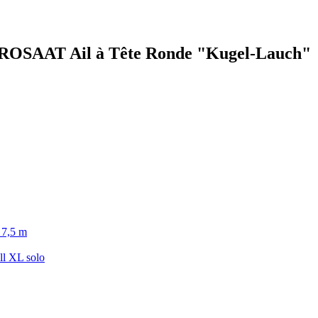
STROSAAT Ail à Tête Ronde "Kugel-Lauch"
 7,5 m
ll XL solo