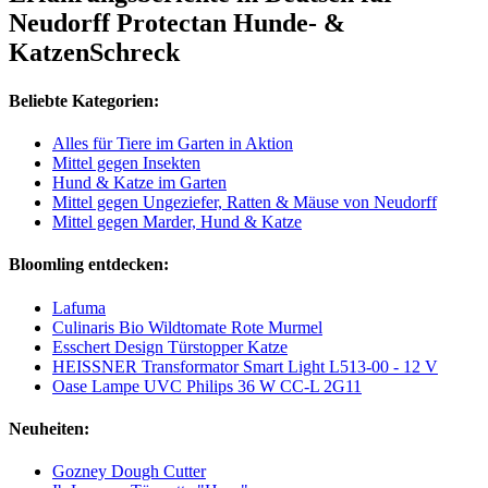
Neudorff Protectan Hunde- &
KatzenSchreck
Beliebte Kategorien:
Alles für Tiere im Garten in Aktion
Mittel gegen Insekten
Hund & Katze im Garten
Mittel gegen Ungeziefer, Ratten & Mäuse von Neudorff
Mittel gegen Marder, Hund & Katze
Bloomling entdecken:
Lafuma
Culinaris Bio Wildtomate Rote Murmel
Esschert Design Türstopper Katze
HEISSNER Transformator Smart Light L513-00 - 12 V
Oase Lampe UVC Philips 36 W CC-L 2G11
Neuheiten:
Gozney Dough Cutter