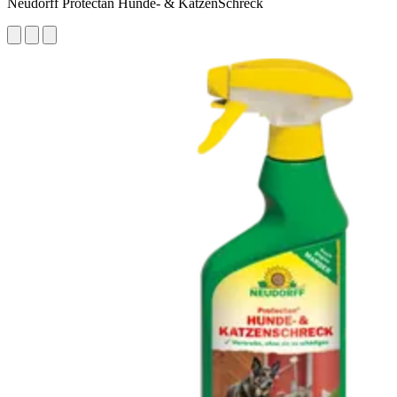
Neudorff Protectan Hunde- & KatzenSchreck