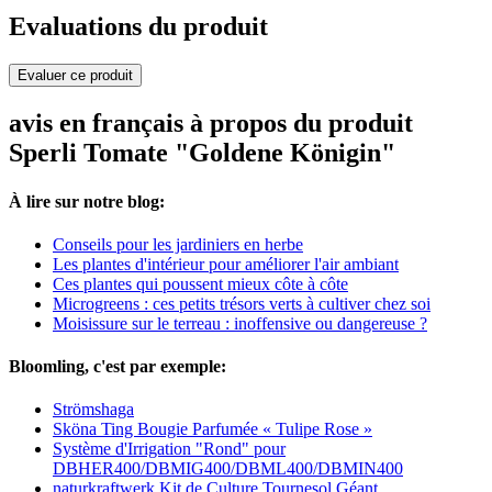
Evaluations du produit
Evaluer ce produit
avis en français à propos du produit
Sperli Tomate "Goldene Königin"
À lire sur notre blog:
Conseils pour les jardiniers en herbe
Les plantes d'intérieur pour améliorer l'air ambiant
Ces plantes qui poussent mieux côte à côte
Microgreens : ces petits trésors verts à cultiver chez soi
Moisissure sur le terreau : inoffensive ou dangereuse ?
Bloomling, c'est par exemple:
Strömshaga
Sköna Ting Bougie Parfumée « Tulipe Rose »
Système d'Irrigation "Rond" pour
DBHER400/DBMIG400/DBML400/DBMIN400
naturkraftwerk Kit de Culture Tournesol Géant