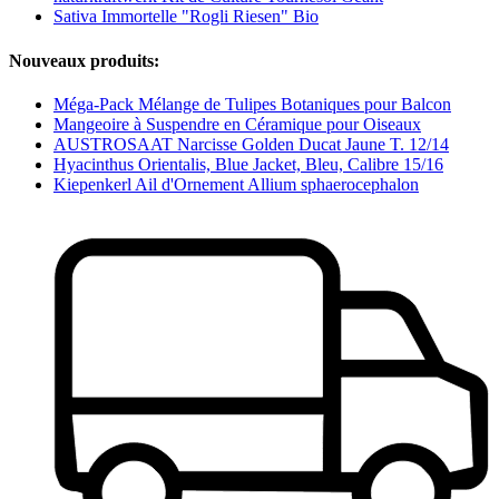
Sativa Immortelle "Rogli Riesen" Bio
Nouveaux produits:
Méga-Pack Mélange de Tulipes Botaniques pour Balcon
Mangeoire à Suspendre en Céramique pour Oiseaux
AUSTROSAAT Narcisse Golden Ducat Jaune T. 12/14
Hyacinthus Orientalis, Blue Jacket, Bleu, Calibre 15/16
Kiepenkerl Ail d'Ornement Allium sphaerocephalon