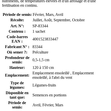
nutriments, de températures élevées et d'un arrosage et d'une
fertilisation en continu.
Période de semis:
Février, Mars, Avril
Récolte:
Juillet, Août, Septembre, Octobre
Art. N°:
SP-83344
Contenu :
1 sachet
Code-barres
4001523833447
EAN :
Fabricant N° :
83344
Où semer ?:
Préculture
Profondeur de
0,5-1,5 cm
semis:
Hauteur:
120 à 150 cm
Emplacement ensoleillé , Emplacement
Emplacement:
ensoleillé, à l'abri du vent
Type de
Légumes-fruits
légumes:
Disponible en
Semences en portions
tant que:
Période de
Avril, Février, Mars
semis: