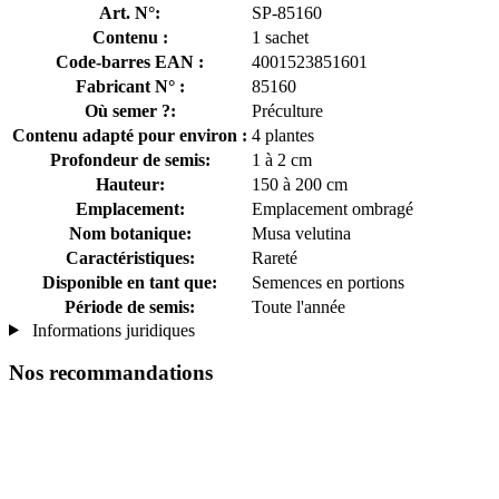
Art. N°:
SP-85160
Contenu :
1 sachet
Code-barres EAN :
4001523851601
Fabricant N° :
85160
Où semer ?:
Préculture
Contenu adapté pour environ :
4 plantes
Profondeur de semis:
1 à 2 cm
Hauteur:
150 à 200 cm
Emplacement:
Emplacement ombragé
Nom botanique:
Musa velutina
Caractéristiques:
Rareté
Disponible en tant que:
Semences en portions
Période de semis:
Toute l'année
Informations juridiques
Nos recommandations