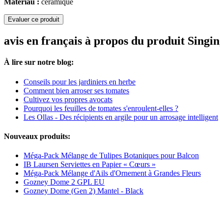
Matériau :
céramique
Evaluer ce produit
avis en français à propos du produit Sing
À lire sur notre blog:
Conseils pour les jardiniers en herbe
Comment bien arroser ses tomates
Cultivez vos propres avocats
Pourquoi les feuilles de tomates s'enroulent-elles ?
Les Ollas - Des récipients en argile pour un arrosage intelligent
Nouveaux produits:
Méga-Pack Mélange de Tulipes Botaniques pour Balcon
IB Laursen Serviettes en Papier « Cœurs »
Méga-Pack Mélange d'Ails d'Ornement à Grandes Fleurs
Gozney Dome 2 GPL EU
Gozney Dome (Gen 2) Mantel - Black