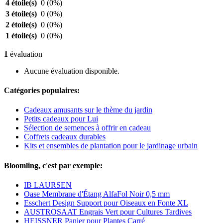
4 étoile(s)
0
(0%)
3 étoile(s)
0
(0%)
2 étoile(s)
0
(0%)
1 étoile(s)
0
(0%)
1
évaluation
Aucune évaluation disponible.
Catégories populaires:
Cadeaux amusants sur le thème du jardin
Petits cadeaux pour Lui
Sélection de semences à offrir en cadeau
Coffrets cadeaux durables
Kits et ensembles de plantation pour le jardinage urbain
Bloomling, c'est par exemple:
IB LAURSEN
Oase Membrane d'Étang AlfaFol Noir 0,5 mm
Esschert Design Support pour Oiseaux en Fonte XL
AUSTROSAAT Engrais Vert pour Cultures Tardives
HEISSNER Panier pour Plantes Carré