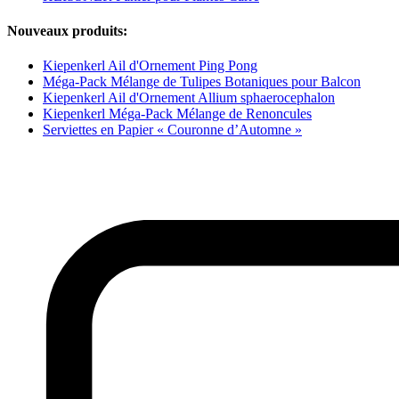
Nouveaux produits:
Kiepenkerl Ail d'Ornement Ping Pong
Méga-Pack Mélange de Tulipes Botaniques pour Balcon
Kiepenkerl Ail d'Ornement Allium sphaerocephalon
Kiepenkerl Méga-Pack Mélange de Renoncules
Serviettes en Papier « Couronne d’Automne »