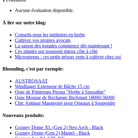
Aucune évaluation disponible.
À lire sur notre blog:
Conseils pour les jardiniers en herbe
Cultivez vos propres avocats
La saison des tomates commence dès maintenant !
Ces plantes qui poussent mieux côte à côte
Microgreens : ces petits trésors verts à cultiver chez soi
Bloomling, c'est par exemple:
AUSTROSAAT
Windhager Extenseur de Bâche 15 cm
Orge de Printemps Pirona "Herbe à Smoothie"
Oase Mousse de Rechange BioSmart 18000-36000
Chic Antique Mangeoire pour Oiseaux à Suspendre
Nouveaux produits:
Gozney Dome XL (Gen 2) Neo Arch - Black
Gozney Dome (Gen 2) Mantel - Black