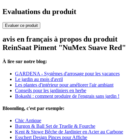
Evaluations du produit
Evaluer ce produit
avis en français à propos du produit
ReinSaat Piment "NuMex Suave Red"
À lire sur notre blog:
GARDENA - Systèmes d'arrosage pour les vacances
Le jardin au mois d'avril
Les plantes d'intérieur pour améliorer l'air ambiant
Conseils pour les jardiniers en herbe
Bokashi : comment produire de l'engrais sans jardin !
Bloomling, c'est par exemple:
Chic Antique
Burgon & Ball Set de Truelle & Fourche
Kent & Stowe Bêche de Jardinier en Acier au Carbone
Esschert Design Pinces pour Affiche