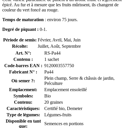
épicé. Au fur et à mesure que les fruits mûrissent, ils changent de
couleur du vert foncé au rouge.
Temps de maturation
: environ 75 jours.
Degré de piquant :
0-1.
Période de semis:
Février, Avril, Mai, Juin
Récolte:
Juillet, Août, Septembre
Art. N°:
RS-Pa44
Contenu :
1 sachet
Code-barres EAN :
9120003557750
Fabricant N° :
Pa44
Plein champ, Serre & châssis de jardin,
Où semer ?:
Préculture
Emplacement:
Emplacement ensoleillé
Symboles:
Bio
Contenu:
20 graines
Caractéristiques:
Certifié bio, Demeter
Type de légumes:
Légumes-fruits
Disponible en tant
Semences en portions
que: