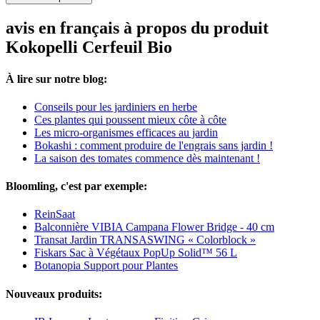
avis en français à propos du produit
Kokopelli Cerfeuil Bio
À lire sur notre blog:
Conseils pour les jardiniers en herbe
Ces plantes qui poussent mieux côte à côte
Les micro-organismes efficaces au jardin
Bokashi : comment produire de l'engrais sans jardin !
La saison des tomates commence dès maintenant !
Bloomling, c'est par exemple:
ReinSaat
Balconnière VIBIA Campana Flower Bridge - 40 cm
Transat Jardin TRANSASWING « Colorblock »
Fiskars Sac à Végétaux PopUp Solid™ 56 L
Botanopia Support pour Plantes
Nouveaux produits: