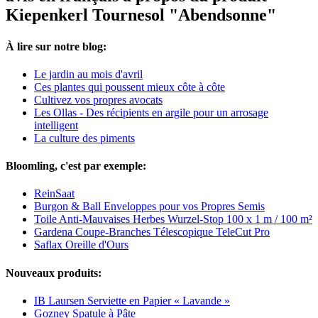
Kiepenkerl Tournesol "Abendsonne"
À lire sur notre blog:
Le jardin au mois d'avril
Ces plantes qui poussent mieux côte à côte
Cultivez vos propres avocats
Les Ollas - Des récipients en argile pour un arrosage
intelligent
La culture des piments
Bloomling, c'est par exemple:
ReinSaat
Burgon & Ball Enveloppes pour vos Propres Semis
Toile Anti-Mauvaises Herbes Wurzel-Stop 100 x 1 m / 100 m²
Gardena Coupe-Branches Télescopique TeleCut Pro
Saflax Oreille d'Ours
Nouveaux produits:
IB Laursen Serviette en Papier « Lavande »
Gozney Spatule à Pâte