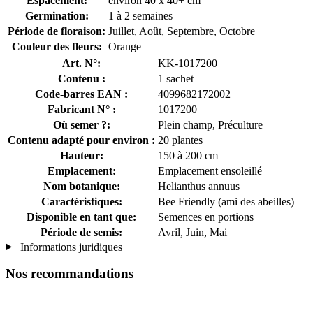
Espacement:
environ 40 x 40+ cm
Germination:
1 à 2 semaines
Période de floraison:
Juillet, Août, Septembre, Octobre
Couleur des fleurs:
Orange
Art. N°:
KK-1017200
Contenu :
1 sachet
Code-barres EAN :
4099682172002
Fabricant N° :
1017200
Où semer ?:
Plein champ, Préculture
Contenu adapté pour environ :
20 plantes
Hauteur:
150 à 200 cm
Emplacement:
Emplacement ensoleillé
Nom botanique:
Helianthus annuus
Caractéristiques:
Bee Friendly (ami des abeilles)
Disponible en tant que:
Semences en portions
Période de semis:
Avril, Juin, Mai
Informations juridiques
Nos recommandations