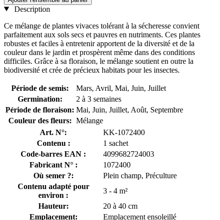
Description
Ce mélange de plantes vivaces tolérant à la sécheresse convient
parfaitement aux sols secs et pauvres en nutriments. Ces plantes
robustes et faciles à entretenir apportent de la diversité et de la
couleur dans le jardin et prospèrent même dans des conditions
difficiles. Grâce à sa floraison, le mélange soutient en outre la
biodiversité et crée de précieux habitats pour les insectes.
Période de semis:
Mars, Avril, Mai, Juin, Juillet
Germination:
2 à 3 semaines
Période de floraison:
Mai, Juin, Juillet, Août, Septembre
Couleur des fleurs:
Mélange
Art. N°:
KK-1072400
Contenu :
1 sachet
Code-barres EAN :
4099682724003
Fabricant N° :
1072400
Où semer ?:
Plein champ, Préculture
Contenu adapté pour
3 - 4 m²
environ :
Hauteur:
20 à 40 cm
Emplacement:
Emplacement ensoleillé