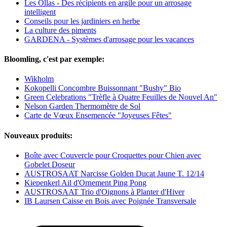
Les Ollas - Des récipients en argile pour un arrosage
intelligent
Conseils pour les jardiniers en herbe
La culture des piments
GARDENA - Systèmes d'arrosage pour les vacances
Bloomling, c'est par exemple:
Wikholm
Kokopelli Concombre Buissonnant "Bushy" Bio
Green Celebrations "Trèfle à Quatre Feuilles de Nouvel An"
Nelson Garden Thermomètre de Sol
Carte de Vœux Ensemencée "Joyeuses Fêtes"
Nouveaux produits:
Boîte avec Couvercle pour Croquettes pour Chien avec
Gobelet Doseur
AUSTROSAAT Narcisse Golden Ducat Jaune T. 12/14
Kiepenkerl Ail d'Ornement Ping Pong
AUSTROSAAT Trio d'Oignons à Planter d'Hiver
IB Laursen Caisse en Bois avec Poignée Transversale