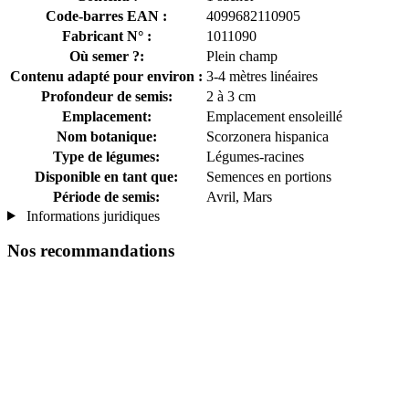
Code-barres EAN :
4099682110905
Fabricant N° :
1011090
Où semer ?:
Plein champ
Contenu adapté pour environ :
3-4 mètres linéaires
Profondeur de semis:
2 à 3 cm
Emplacement:
Emplacement ensoleillé
Nom botanique:
Scorzonera hispanica
Type de légumes:
Légumes-racines
Disponible en tant que:
Semences en portions
Période de semis:
Avril, Mars
Informations juridiques
Nos recommandations