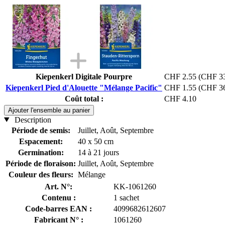
Kiepenkerl Digitale Pourpre
CHF 2.55
(CHF 33
Kiepenkerl Pied d'Alouette "Mélange Pacific"
CHF 1.55
(CHF 36
Coût total :
CHF 4.10
Ajouter l'ensemble au panier
Description
Période de semis:
Juillet, Août, Septembre
Espacement:
40 x 50 cm
Germination:
14 à 21 jours
Période de floraison:
Juillet, Août, Septembre
Couleur des fleurs:
Mélange
Art. N°:
KK-1061260
Contenu :
1 sachet
Code-barres EAN :
4099682612607
Fabricant N° :
1061260