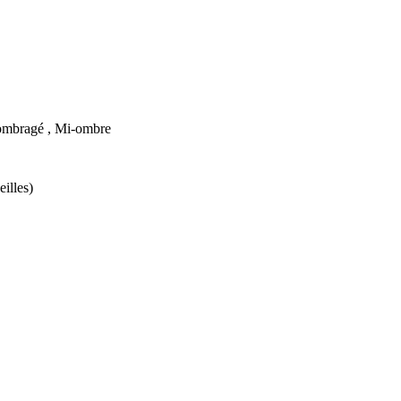
ombragé , Mi-ombre
illes)