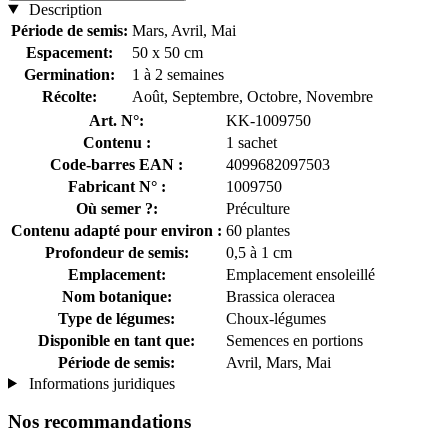
Description
Période de semis:
Mars, Avril, Mai
Espacement:
50 x 50 cm
Germination:
1 à 2 semaines
Récolte:
Août, Septembre, Octobre, Novembre
Art. N°:
KK-1009750
Contenu :
1 sachet
Code-barres EAN :
4099682097503
Fabricant N° :
1009750
Où semer ?:
Préculture
Contenu adapté pour environ :
60 plantes
Profondeur de semis:
0,5 à 1 cm
Emplacement:
Emplacement ensoleillé
Nom botanique:
Brassica oleracea
Type de légumes:
Choux-légumes
Disponible en tant que:
Semences en portions
Période de semis:
Avril, Mars, Mai
Informations juridiques
Nos recommandations