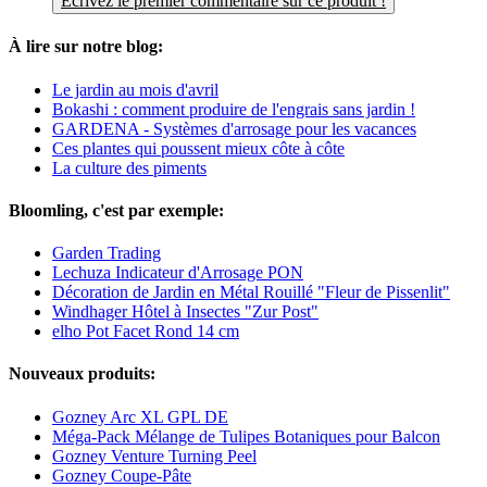
Écrivez le premier commentaire sur ce produit !
À lire sur notre blog:
Le jardin au mois d'avril
Bokashi : comment produire de l'engrais sans jardin !
GARDENA - Systèmes d'arrosage pour les vacances
Ces plantes qui poussent mieux côte à côte
La culture des piments
Bloomling, c'est par exemple:
Garden Trading
Lechuza Indicateur d'Arrosage PON
Décoration de Jardin en Métal Rouillé "Fleur de Pissenlit"
Windhager Hôtel à Insectes "Zur Post"
elho Pot Facet Rond 14 cm
Nouveaux produits:
Gozney Arc XL GPL DE
Méga-Pack Mélange de Tulipes Botaniques pour Balcon
Gozney Venture Turning Peel
Gozney Coupe-Pâte