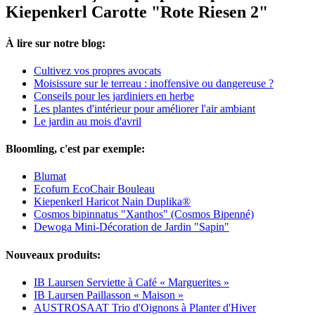
Kiepenkerl Carotte "Rote Riesen 2"
À lire sur notre blog:
Cultivez vos propres avocats
Moisissure sur le terreau : inoffensive ou dangereuse ?
Conseils pour les jardiniers en herbe
Les plantes d'intérieur pour améliorer l'air ambiant
Le jardin au mois d'avril
Bloomling, c'est par exemple:
Blumat
Ecofurn EcoChair Bouleau
Kiepenkerl Haricot Nain Duplika®
Cosmos bipinnatus "Xanthos" (Cosmos Bipenné)
Dewoga Mini-Décoration de Jardin "Sapin"
Nouveaux produits:
IB Laursen Serviette à Café « Marguerites »
IB Laursen Paillasson « Maison »
AUSTROSAAT Trio d'Oignons à Planter d'Hiver