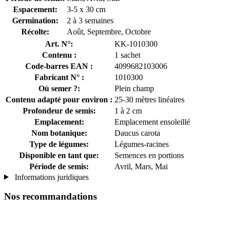
Espacement:
3-5 x 30 cm
Germination:
2 à 3 semaines
Récolte:
Août, Septembre, Octobre
Art. N°:
KK-1010300
Contenu :
1 sachet
Code-barres EAN :
4099682103006
Fabricant N° :
1010300
Où semer ?:
Plein champ
Contenu adapté pour environ :
25-30 mètres linéaires
Profondeur de semis:
1 à 2 cm
Emplacement:
Emplacement ensoleillé
Nom botanique:
Daucus carota
Type de légumes:
Légumes-racines
Disponible en tant que:
Semences en portions
Période de semis:
Avril, Mars, Mai
Informations juridiques
Nos recommandations