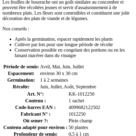
Les feuilles de bourrache ont un goût similaire au concombre et
peuvent être récoltées jeunes et servir d'assaisonnement à de
nombreux plats. Les fleurs sont comestibles et constituent une jolie
décoration des plats de viande et de légumes.
Nos conseils :
Après la germination, espacer rapidement les plants
Cultiver par lots pour une longue période de récolte
Conservation possible en congelant des portions ou en les
faisant macérer dans du vinaigre
Période de semis:
Avril, Mai, Juin, Juillet
Espacement:
environ 30 x 30 cm
Germination:
1 à 2 semaines
Récolte:
Juin, Juillet, Août, Septembre
Art. N°:
KK-1012250
Contenu :
1 sachet
Code-barres EAN :
4099682122502
Fabricant N° :
1012250
Où semer ?:
Plein champ
Contenu adapté pour environ :
50 plantes
Profondeur de semis:
0,5 à 1 cm