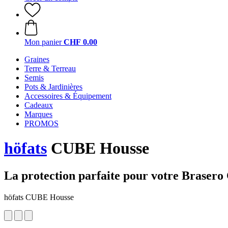
Mon panier
CHF 0.00
Graines
Terre & Terreau
Semis
Pots & Jardinières
Accessoires & Équipement
Cadeaux
Marques
PROMOS
höfats
CUBE Housse
La protection parfaite pour votre Braser
höfats CUBE Housse