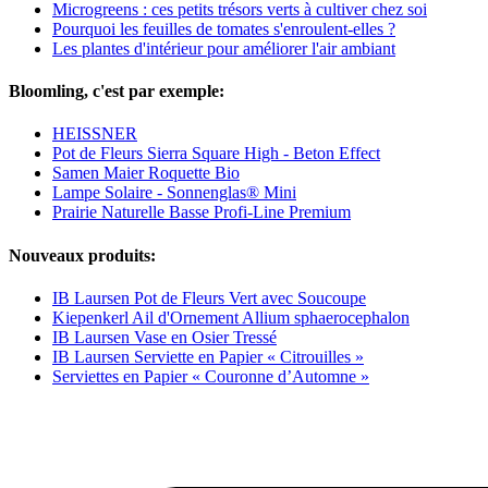
Microgreens : ces petits trésors verts à cultiver chez soi
Pourquoi les feuilles de tomates s'enroulent-elles ?
Les plantes d'intérieur pour améliorer l'air ambiant
Bloomling, c'est par exemple:
HEISSNER
Pot de Fleurs Sierra Square High - Beton Effect
Samen Maier Roquette Bio
Lampe Solaire - Sonnenglas® Mini
Prairie Naturelle Basse Profi-Line Premium
Nouveaux produits:
IB Laursen Pot de Fleurs Vert avec Soucoupe
Kiepenkerl Ail d'Ornement Allium sphaerocephalon
IB Laursen Vase en Osier Tressé
IB Laursen Serviette en Papier « Citrouilles »
Serviettes en Papier « Couronne d’Automne »