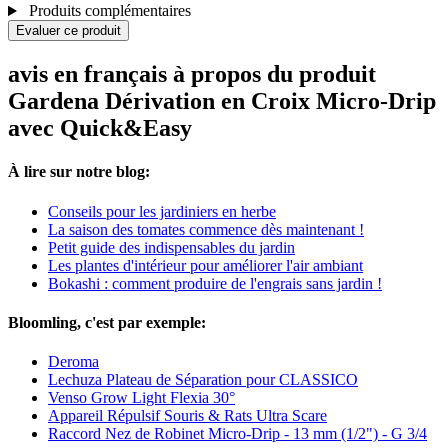
Produits complémentaires
Evaluer ce produit
avis en français à propos du produit
Gardena Dérivation en Croix Micro-Drip
avec Quick&Easy
À lire sur notre blog:
Conseils pour les jardiniers en herbe
La saison des tomates commence dès maintenant !
Petit guide des indispensables du jardin
Les plantes d'intérieur pour améliorer l'air ambiant
Bokashi : comment produire de l'engrais sans jardin !
Bloomling, c'est par exemple:
Deroma
Lechuza Plateau de Séparation pour CLASSICO
Venso Grow Light Flexia 30°
Appareil Répulsif Souris & Rats Ultra Scare
Raccord Nez de Robinet Micro-Drip - 13 mm (1/2") - G 3/4