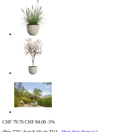
CHF 79.76
CHF 84.00
-5%
(Prix TTC dont 8,1% de TVA
-
Hors frais d'envoi
)