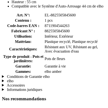
Hauteur : 55 cm
Compatible avec le Système d'Auto-Arrosage 44 cm de elho
Art. N°:
EL-8825505845600
Contenu :
1 pcs
Code-barres EAN :
8711904544263
Fabricant N° :
8825505845600
Utilisation:
Intérieur, Extérieur
Matériau:
Plastique recyclé, Plastique recyclé
Résistant aux UV, Résistant au gel,
Caractéristiques:
Avec évacuation d'eau
Type de produit - Pots et
Pots de fleurs
jardinières:
Garantie:
Garantie à vie
Gammes:
elho amber
Conditions de Garantie elho
elho
Accessoires
Informations juridiques
Nos recommandations