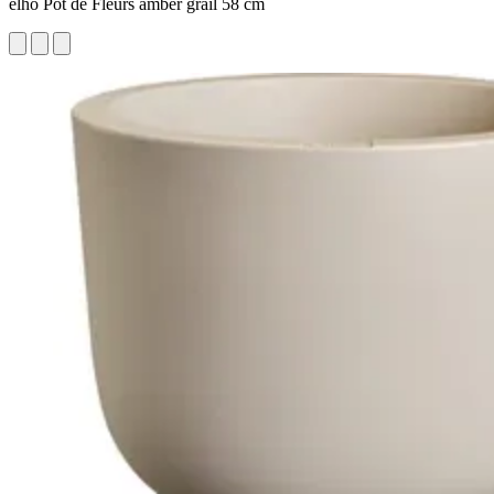
elho Pot de Fleurs amber grail 58 cm