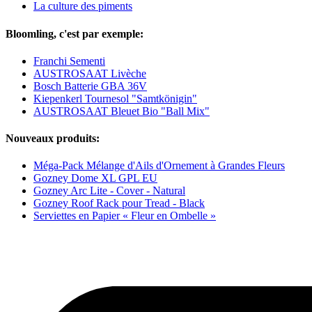
La culture des piments
Bloomling, c'est par exemple:
Franchi Sementi
AUSTROSAAT Livèche
Bosch Batterie GBA 36V
Kiepenkerl Tournesol "Samtkönigin"
AUSTROSAAT Bleuet Bio "Ball Mix"
Nouveaux produits:
Méga-Pack Mélange d'Ails d'Ornement à Grandes Fleurs
Gozney Dome XL GPL EU
Gozney Arc Lite - Cover - Natural
Gozney Roof Rack pour Tread - Black
Serviettes en Papier « Fleur en Ombelle »