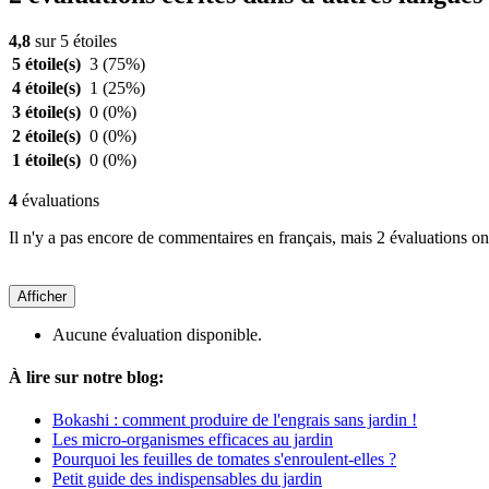
4,8
sur 5 étoiles
5 étoile(s)
3
(75%)
4 étoile(s)
1
(25%)
3 étoile(s)
0
(0%)
2 étoile(s)
0
(0%)
1 étoile(s)
0
(0%)
4
évaluations
Il n'y a pas encore de commentaires en français, mais 2 évaluations ont
Afficher
Aucune évaluation disponible.
À lire sur notre blog:
Bokashi : comment produire de l'engrais sans jardin !
Les micro-organismes efficaces au jardin
Pourquoi les feuilles de tomates s'enroulent-elles ?
Petit guide des indispensables du jardin