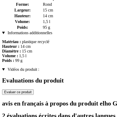
Forme:
Rond
Largeur:
15 cm
Hauteur:
14 cm
Volume:
1,5 l
Poids:
95 g
Informations additionnelles
Matériau :
plastique recyclé
Hauteur :
14 cm
Diamètre :
15 cm
Volume :
1,5 l
Poids :
99 g
Vidéos du produit :
Evaluations du produit
Evaluer ce produit
avis en français à propos du produit elh
2 évaluations écrites dans d'autres langues