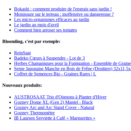
Bokashi : comment produire de l'engrais sans jardin !
Moisissure sur le terreau : inoffensive ou dangereuse ?
Les micro-organismes efficaces au jardin
Le jardin au mois d'avril
Comment bien arroser ses tomates
Bloomling, c'est par exemple:
ReinSaat
Badeko Cœurs à Suspendre - Lot de 3
Herbes Chamaniques pour la Fumigation - Ensemble de Graine
Serpe Japonaise Manche en Bois de Frêne (Droitiers) 32x11,5
Coffret de Semences Bio - Graines Rares | L
Nouveaux produits:
AUSTROSAAT Trio d'Oignons à Planter d'Hiver
Gozney Dome XL (Gen 2) Mantel - Black
Gozney Arc and Arc Stand Cover - Natural
Gozney Thermomètre
IB Laursen Serviette à Café « Marguerites »