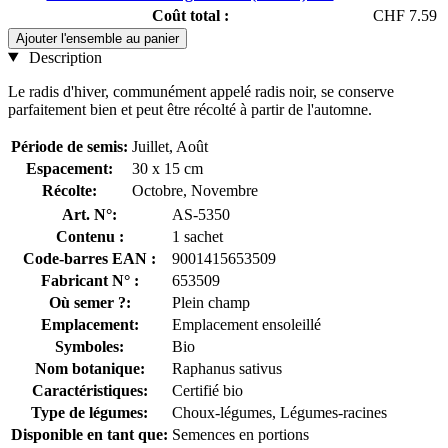
Coût total :
CHF 7.59
Ajouter l'ensemble au panier
Description
Le radis d'hiver, communément appelé radis noir, se conserve
parfaitement bien et peut être récolté à partir de l'automne.
Période de semis:
Juillet, Août
Espacement:
30 x 15 cm
Récolte:
Octobre, Novembre
Art. N°:
AS-5350
Contenu :
1 sachet
Code-barres EAN :
9001415653509
Fabricant N° :
653509
Où semer ?:
Plein champ
Emplacement:
Emplacement ensoleillé
Symboles:
Bio
Nom botanique:
Raphanus sativus
Caractéristiques:
Certifié bio
Type de légumes:
Choux-légumes, Légumes-racines
Disponible en tant que:
Semences en portions