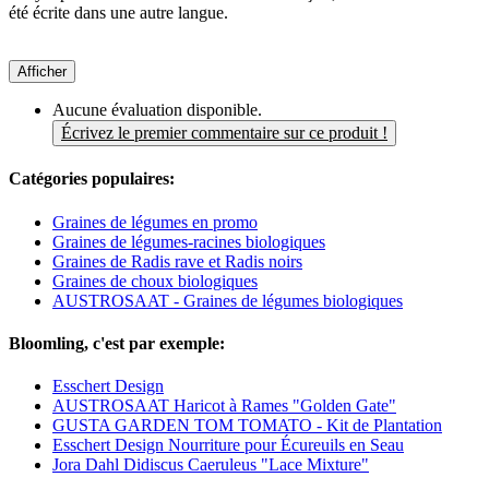
été écrite dans une autre langue.
Afficher
Aucune évaluation disponible.
Écrivez le premier commentaire sur ce produit !
Catégories populaires:
Graines de légumes en promo
Graines de légumes-racines biologiques
Graines de Radis rave et Radis noirs
Graines de choux biologiques
AUSTROSAAT - Graines de légumes biologiques
Bloomling, c'est par exemple:
Esschert Design
AUSTROSAAT Haricot à Rames "Golden Gate"
GUSTA GARDEN TOM TOMATO - Kit de Plantation
Esschert Design Nourriture pour Écureuils en Seau
Jora Dahl Didiscus Caeruleus "Lace Mixture"