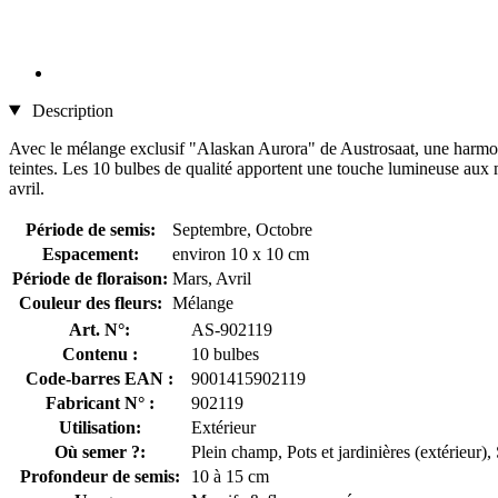
Description
Avec le mélange exclusif "Alaskan Aurora" de Austrosaat, une harmonie d
teintes. Les 10 bulbes de qualité apportent une touche lumineuse aux mass
avril.
Période de semis:
Septembre, Octobre
Espacement:
environ 10 x 10 cm
Période de floraison:
Mars, Avril
Couleur des fleurs:
Mélange
Art. N°:
AS-902119
Contenu :
10 bulbes
Code-barres EAN :
9001415902119
Fabricant N° :
902119
Utilisation:
Extérieur
Où semer ?:
Plein champ, Pots et jardinières (extérieur),
Profondeur de semis:
10 à 15 cm