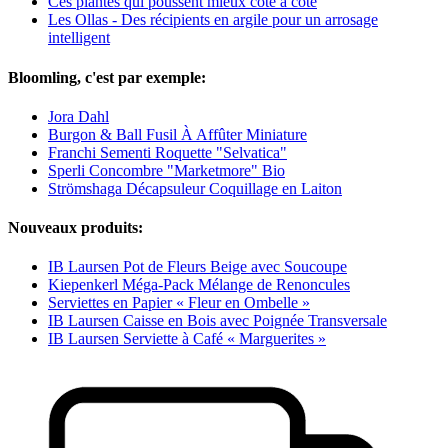
Ces plantes qui poussent mieux côte à côte
Les Ollas - Des récipients en argile pour un arrosage
intelligent
Bloomling, c'est par exemple:
Jora Dahl
Burgon & Ball Fusil À Affûter Miniature
Franchi Sementi Roquette "Selvatica"
Sperli Concombre "Marketmore" Bio
Strömshaga Décapsuleur Coquillage en Laiton
Nouveaux produits:
IB Laursen Pot de Fleurs Beige avec Soucoupe
Kiepenkerl Méga-Pack Mélange de Renoncules
Serviettes en Papier « Fleur en Ombelle »
IB Laursen Caisse en Bois avec Poignée Transversale
IB Laursen Serviette à Café « Marguerites »