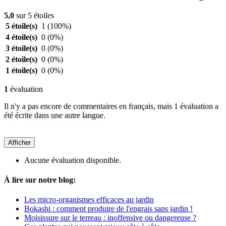
5,0
sur 5 étoiles
5 étoile(s)
1
(100%)
4 étoile(s)
0
(0%)
3 étoile(s)
0
(0%)
2 étoile(s)
0
(0%)
1 étoile(s)
0
(0%)
1
évaluation
Il n'y a pas encore de commentaires en français, mais 1 évaluation a
été écrite dans une autre langue.
Afficher
Aucune évaluation disponible.
À lire sur notre blog:
Les micro-organismes efficaces au jardin
Bokashi : comment produire de l'engrais sans jardin !
Moisissure sur le terreau : inoffensive ou dangereuse ?