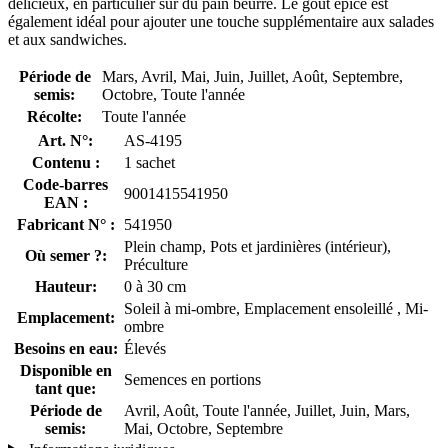
délicieux, en particulier sur du pain beurré. Le goût épicé est
également idéal pour ajouter une touche supplémentaire aux salades
et aux sandwiches.
Période de
Mars, Avril, Mai, Juin, Juillet, Août, Septembre,
semis:
Octobre, Toute l'année
Récolte:
Toute l'année
Art. N°:
AS-4195
Contenu :
1 sachet
Code-barres
9001415541950
EAN :
Fabricant N° :
541950
Plein champ, Pots et jardinières (intérieur),
Où semer ?:
Préculture
Hauteur:
0 à 30 cm
Soleil à mi-ombre, Emplacement ensoleillé , Mi-
Emplacement:
ombre
Besoins en eau:
Élevés
Disponible en
Semences en portions
tant que:
Période de
Avril, Août, Toute l'année, Juillet, Juin, Mars,
semis:
Mai, Octobre, Septembre