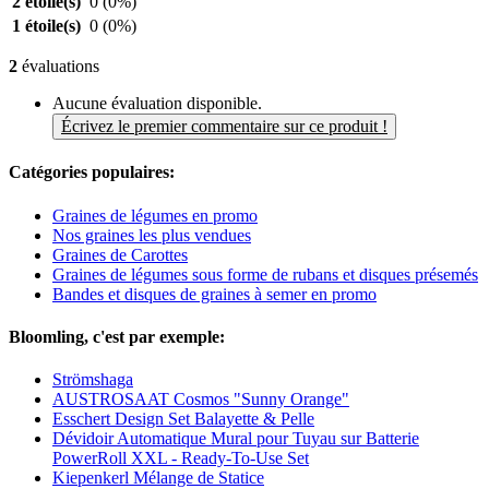
2 étoile(s)
0
(0%)
1 étoile(s)
0
(0%)
2
évaluations
Aucune évaluation disponible.
Écrivez le premier commentaire sur ce produit !
Catégories populaires:
Graines de légumes en promo
Nos graines les plus vendues
Graines de Carottes
Graines de légumes sous forme de rubans et disques présemés
Bandes et disques de graines à semer en promo
Bloomling, c'est par exemple:
Strömshaga
AUSTROSAAT Cosmos "Sunny Orange"
Esschert Design Set Balayette & Pelle
Dévidoir Automatique Mural pour Tuyau sur Batterie
PowerRoll XXL - Ready-To-Use Set
Kiepenkerl Mélange de Statice