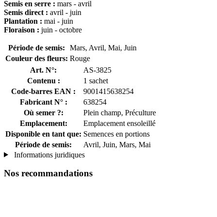
Semis en serre :
mars - avril
Semis direct :
avril - juin
Plantation
:
mai - juin
Floraison :
juin - octobre
Période de semis:
Mars, Avril, Mai, Juin
Couleur des fleurs:
Rouge
Art. N°:
AS-3825
Contenu :
1 sachet
Code-barres EAN :
9001415638254
Fabricant N° :
638254
Où semer ?:
Plein champ, Préculture
Emplacement:
Emplacement ensoleillé
Disponible en tant que:
Semences en portions
Période de semis:
Avril, Juin, Mars, Mai
Informations juridiques
Nos recommandations