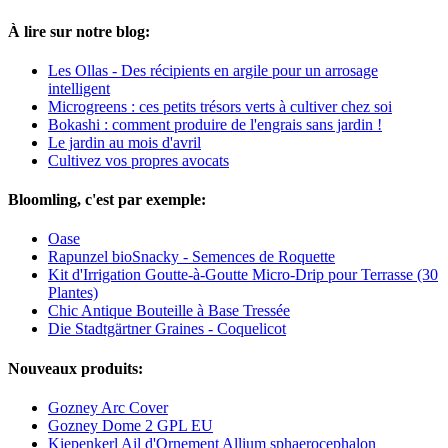
À lire sur notre blog:
Les Ollas - Des récipients en argile pour un arrosage
intelligent
Microgreens : ces petits trésors verts à cultiver chez soi
Bokashi : comment produire de l'engrais sans jardin !
Le jardin au mois d'avril
Cultivez vos propres avocats
Bloomling, c'est par exemple:
Oase
Rapunzel bioSnacky - Semences de Roquette
Kit d'Irrigation Goutte-à-Goutte Micro-Drip pour Terrasse (30
Plantes)
Chic Antique Bouteille à Base Tressée
Die Stadtgärtner Graines - Coquelicot
Nouveaux produits:
Gozney Arc Cover
Gozney Dome 2 GPL EU
Kiepenkerl Ail d'Ornement Allium sphaerocephalon